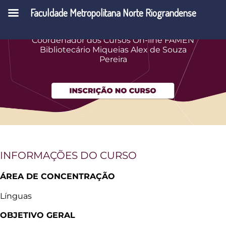
Faculdade Metropolitana Norte Riograndense
Diretoria de Extensão Profa. Ms. Judivanda
Cunha
Coordenador dos Cursos On-line FAMEN
Bibliotecário Miqueias Alex de Souza
Pereira
INFORMAÇÕES DO CURSO
ÁREA DE CONCENTRAÇÃO
Línguas
OBJETIVO GERAL