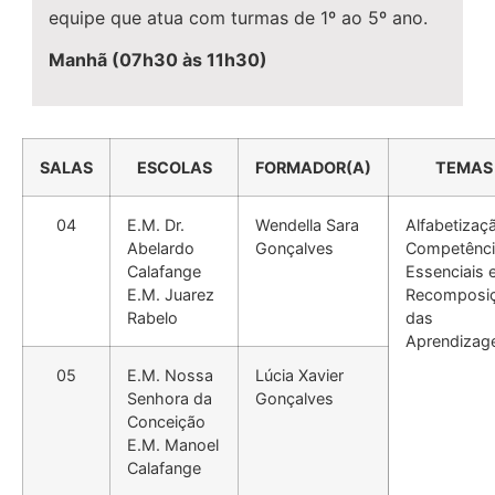
equipe que atua com turmas de 1º ao 5º ano.
Manhã (07h30 às 11h30)
SALAS
ESCOLAS
FORMADOR(A)
TEMAS
04
E.M. Dr.
Wendella Sara
Alfabetizaç
Abelardo
Gonçalves
Competênci
Calafange
Essenciais 
E.M. Juarez
Recomposi
Rabelo
das
Aprendizag
05
E.M. Nossa
Lúcia Xavier
Senhora da
Gonçalves
Conceição
E.M. Manoel
Calafange