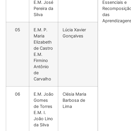
E.M. José
Essenciais e
Pereira da
Recomposiçã
Silva
das
Aprendizagens
05
E.M. P.
Lúcia Xavier
Maria
Gonçalves
Elizabeth
de Castro
E.M.
Firmino
Antônio
de
Carvalho
06
E.M. João
Clésia Maria
Gomes
Barbosa de
de Torres
Lima
E.M. I.
João Lino
da Silva