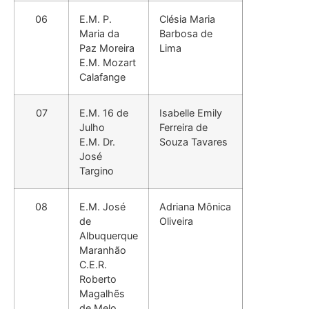
06
E.M. P.
Clésia Maria
Maria da
Barbosa de
Paz Moreira
Lima
E.M. Mozart
Calafange
07
E.M. 16 de
Isabelle Emily
Julho
Ferreira de
E.M. Dr.
Souza Tavares
José
Targino
08
E.M. José
Adriana Mônica
de
Oliveira
Albuquerque
Maranhão
C.E.R.
Roberto
Magalhẽs
de Melo