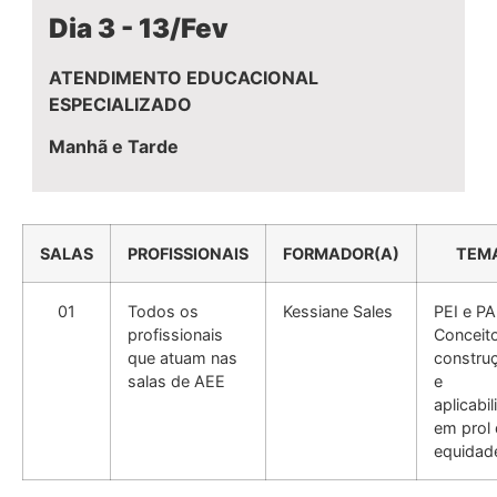
Dia 3 - 13/Fev
ATENDIMENTO EDUCACIONAL
ESPECIALIZADO
Manhã e Tarde
SALAS
PROFISSIONAIS
FORMADOR(A)
TEM
01
Todos os
Kessiane Sales
PEI e PA
profissionais
Conceit
que atuam nas
constru
salas de AEE
e
aplicabi
em prol
equidad