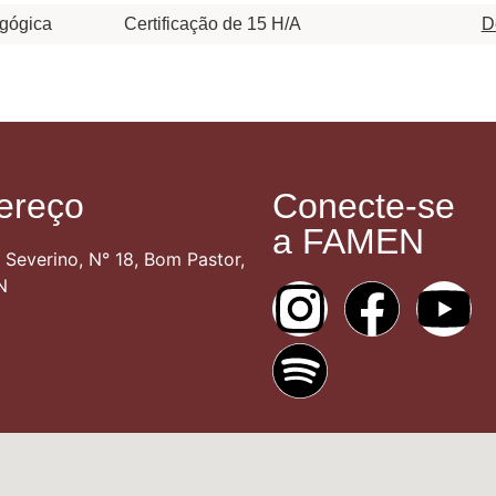
agógica
Certificação de 15 H/A
D
ereço
Conecte-se
a FAMEN
 Severino, N° 18, Bom Pastor,
N