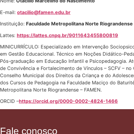
Nome:
Otacílio Marcelino do Nascimento
E-mail:
otacilio@famen.edu.br
Instituição:
Faculdade Metropolitana Norte Riograndense
Lattes:
https://lattes.cnpq.br/9011643455800819
MINICURRÍCULO: Especializado em Intervenção Sociopsico
em Gestão Educacional. Técnico em Noções Didático-Pedag
Pós-graduação em Educação Infantil e Psicopedagogia. Atuo
de Convivência e Fortalecimento de Vínculos – SCFV – n
Conselho Municipal dos Direitos da Criança e do Adolesc
dos Cursos de Pedagogia na Faculdade Maciço do Baturité
Metropolitana Norte Riograndense – FAMEN.
ORCID –
https://orcid.org/0000-0002-4824-1466
Fale conosco