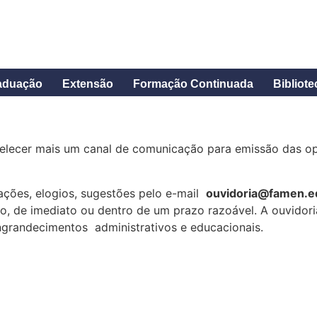
aduação
Extensão
Formação Continuada
Bibliote
elecer mais um canal de comunicação para emissão das opi
ações, elogios, sugestões pelo e-mail
ouvidoria@famen.e
, de imediato ou dentro de um prazo razoável. A ouvidor
ngrandecimentos administrativos e educacionais.