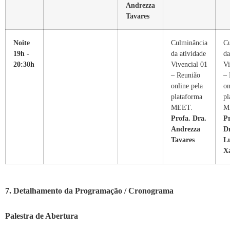
Andrezza
Tavares
Noite
Culminância
Cu
19h -
da atividade
da
20:30h
Vivencial 01
Vi
– Reunião
– 
online pela
on
plataforma
pl
MEET.
M
Profa. Dra.
Pr
Andrezza
D
Tavares
L
X
7. Detalhamento da Programação / Cronograma
Palestra de Abertura