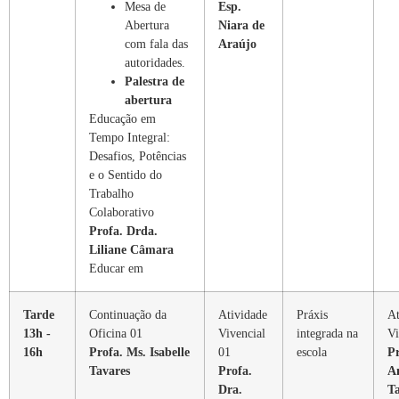
Mesa de
Esp.
Abertura
Niara de
com fala das
Araújo
autoridades.
Palestra de
abertura
Educação em
Tempo Integral:
Desafios, Potências
e o Sentido do
Trabalho
Colaborativo
Profa. Drda.
Liliane Câmara
Educar em
Tarde
Continuação da
Atividade
Práxis
At
13h -
Oficina 01
Vivencial
integrada na
Vi
16h
Profa. Ms. Isabelle
01
escola
Pr
Tavares
Profa.
A
Dra.
T