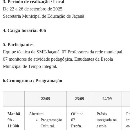
3. Período de realização / Local
De 22 a 26 de setembro de 2025.
Secretaria Municipal de Educação de Jaçanã
4. Carga-horária: 40h
5. Participantes
Equipe técnica da SME/Jaçanã. 07 Professores da rede municipal.
07 monitores de atividade pedagógica. Estudantes da Escola
Municipal de Tempo Integral.
6.Cronograma / Programação
22/09
23/09
24/09
Manhã
Abertura
Oficina
Práxis
Pr
9h -
Programação
02
integrada na
in
11:30h
Cultural.
Profa.
escola
es