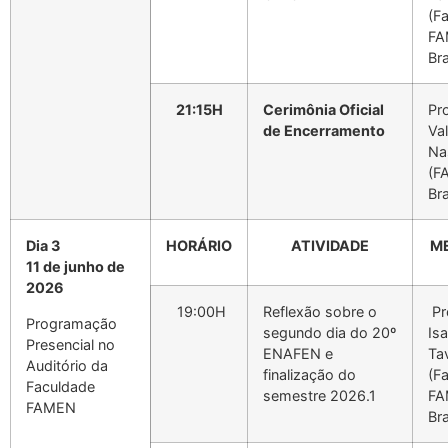
(F
FA
Bra
21:15H
Cerimônia Oficial
Pr
de Encerramento
Va
Na
(F
Bra
Dia 3
HORÁRIO
ATIVIDADE
M
11 de junho de
2026
19:00H
Reflexão sobre o
Pr
Programação
segundo dia do 20º
Isa
Presencial no
ENAFEN e
Ta
Auditório da
finalização do
(F
Faculdade
semestre 2026.1
FA
FAMEN
Bra