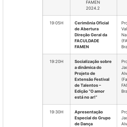
FAMEN
2024.2
19:05H
Cerimônia Oficial
Pr
de Abertura
Va
Direção Geral da
Na
FACULDADE
(F
FAMEN
Bra
19:20H
Socialização sobre
Pr
a dinâmica do
Ja
Projeto de
Al
Extensão Festival
(F
de Talentos –
FA
Edição “O amor
Bra
está no ar!”
19:30H
Apresentação
Pr
Especial do Grupo
Ja
de Dança
Al