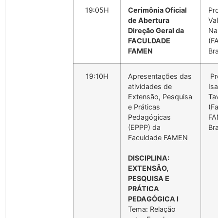
19:05H
Cerimônia Oficial
Pr
de Abertura
Va
Direção Geral da
Na
FACULDADE
(F
FAMEN
Bra
19:10H
Apresentações das
Pr
atividades de
Isa
Extensão, Pesquisa
Ta
e Práticas
(F
Pedagógicas
FA
(EPPP) da
Bra
Faculdade FAMEN
DISCIPLINA:
EXTENSÃO,
PESQUISA E
PRÁTICA
PEDAGÓGICA I
Tema: Relação