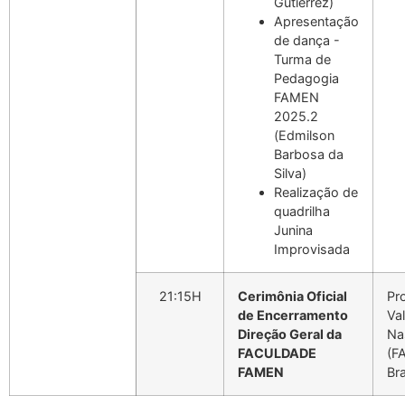
Gutierrez)
Apresentação
de dança -
Turma de
Pedagogia
FAMEN
2025.2
(Edmilson
Barbosa da
Silva)
Realização de
quadrilha
Junina
Improvisada
21:15H
Cerimônia Oficial
Pr
de Encerramento
Va
Direção Geral da
Na
FACULDADE
(F
FAMEN
Bra