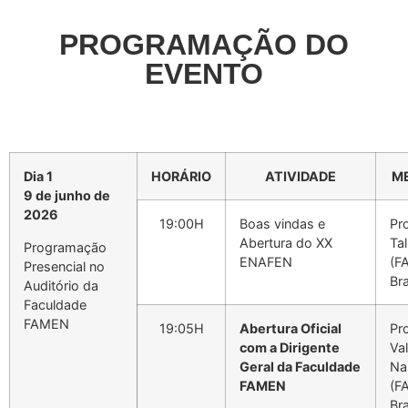
PROGRAMAÇÃO DO
EVENTO
Dia 1
HORÁRIO
ATIVIDADE
M
9 de junho de
2026
19:00H
Boas vindas e
Pro
Abertura do XX
Ta
Programação
ENAFEN
(F
Presencial no
Bra
Auditório da
Faculdade
FAMEN
19:05H
Abertura Oficial
Pr
com a Dirigente
Va
Geral da Faculdade
Na
FAMEN
(F
Bra