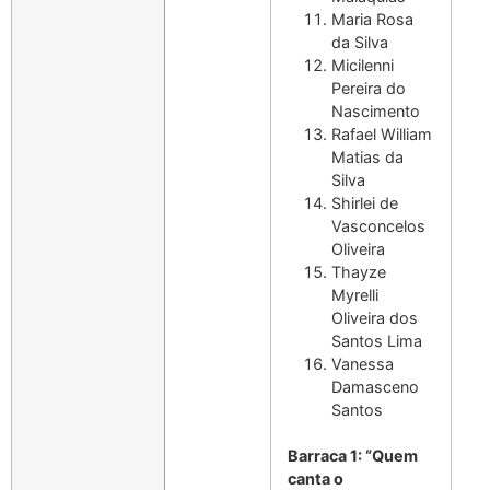
Maria Rosa
da Silva
Micilenni
Pereira do
Nascimento
Rafael William
Matias da
Silva
Shirlei de
Vasconcelos
Oliveira
Thayze
Myrelli
Oliveira dos
Santos Lima
Vanessa
Damasceno
Santos
Barraca 1: “Quem
canta o