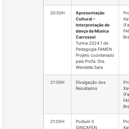
20:50H
Apresentação
Pro
Cultural –
Xa
Interpretação de
(F
dança da Música
FA
Carrossel
Bra
Turma 2024.1 de
Pedagogia FAMEN
Projeto coordenado
pela Profa. Dra.
Wendella Sara
21:00H
Divulgação dos
Pro
Resultados
Xa
(F
FA
Bra
21:05H
Podium II
Pro
GINCAFEN
Xa