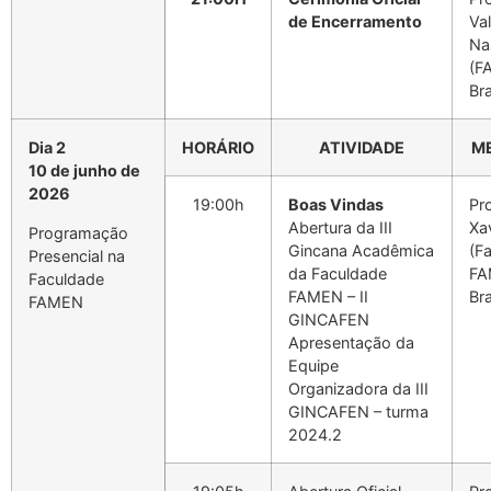
de Encerramento
Va
Na
(F
Bra
Dia 2
HORÁRIO
ATIVIDADE
M
10 de junho de
2026
19:00h
Boas Vindas
Pro
Abertura da III
Xa
Programação
Gincana Acadêmica
(F
Presencial na
da Faculdade
FA
Faculdade
FAMEN – II
Bra
FAMEN
GINCAFEN
Apresentação da
Equipe
Organizadora da III
GINCAFEN – turma
2024.2