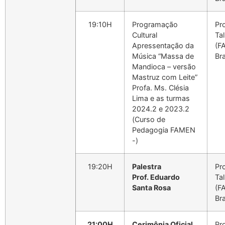
19:10H
Programação
Pro
Cultural
Ta
Apressentação da
(F
Música “Massa de
Bra
Mandioca – versão
Mastruz com Leite”
Profa. Ms. Clésia
Lima e as turmas
2024.2 e 2023.2
(Curso de
Pedagogia FAMEN
-)
19:20H
Palestra
Pro
Prof. Eduardo
Ta
Santa Rosa
(F
Bra
21:00H
Cerimônia Oficial
Pr