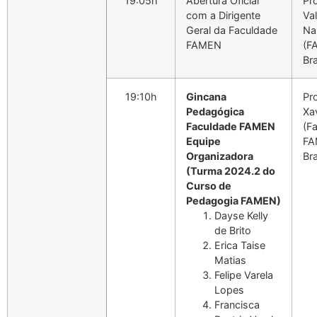
19:05h
Abertura Oficial
Pr
com a Dirigente
Va
Geral da Faculdade
Na
FAMEN
(F
Bra
19:10h
Gincana
Pro
Pedagógica
Xa
Faculdade FAMEN
(F
Equipe
FA
Organizadora
Bra
(Turma 2024.2 do
Curso de
Pedagogia FAMEN)
Dayse Kelly
de Brito
Erica Taise
Matias
Felipe Varela
Lopes
Francisca