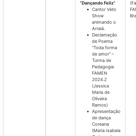
“Dançando Feliz”
(F
Cantor Veto
FA
Show
Bra
animando o
Arraiá.
Declamação
de Poema
“Toda forma
de amor” –
Turma de
Pedagogia
FAMEN
2024.2
(Jessica
Maria de
Oliveira
Ramos)
Apresentação
de dança
Coreana
(Maria Isabela