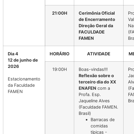
21:00H
Cerimônia Oficial
Pr
de Encerramento
Va
Direção Geral da
Na
FACULDADE
(F
FAMEN
Bra
Dia 4
HORÁRIO
ATIVIDADE
M
12 de junho de
2026
19:00H
Boas-vindas!!!
Pr
Reflexão sobre o
Ja
Estacionamento
terceiro dia do XX
Al
da Faculdade
ENAFEN
com a
(F
FAMEN
Profa. Esp.
FA
Jaqueline Alves
Bra
(Faculdade FAMEN.
Brasil)
Barracas de
comidas
típicas -