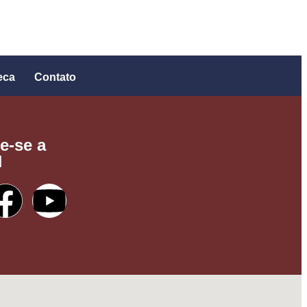
eca
Contato
e-se a
N