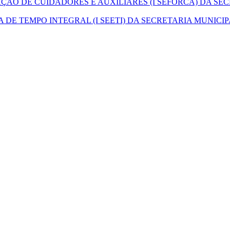
ÇÃO DE CUIDADORES E AUXILIARES (I SEFORCA) DA SE
 DE TEMPO INTEGRAL (I SEETI) DA SECRETARIA MUNICI