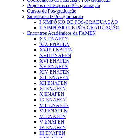
Projetos de Pesquisa e Pós-graduação
Cursos de Pós-graduação
Simpósios de Pós-graduação
I SIMPÓSIO DE PÓS-GRADUAÇÃO
II SIMPÓSIO DE PÓS-GRADUAÇÃO
Encontros Acadêmicos da FAMEN
XX ENAFEN
XIX ENAFEN
XVIII ENAFEN
XVII ENAFEN
XVI ENAFEN
XV ENAFEN
XIV ENAFEN
XIII ENAFEN
XII ENAFEN
XI ENAFEN
X ENAFEN
IX ENAFEN
VIII ENAFEN
VII ENAFEN
VI ENAFEN
V ENAFEN
IV ENAFEN
III ENAFEN