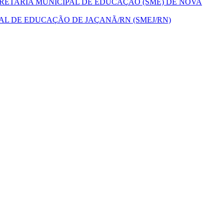
CRETARIA MUNICIPAL DE EDUCAÇÃO (SME) DE NOVA
PAL DE EDUCAÇÃO DE JAÇANÃ/RN (SMEJ/RN)