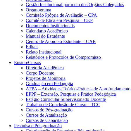
Gestão Institucional por meio dos Orgãos Colegiados
Organograma
Comissão Própria de Avaliação – CPA
Comitê de Ética em Pesquisa – CEP
Documentos Institucionais
Calendário Acadêmico
Manual do Estudante
Centro de Apoio ao Estudante – CAE
Editais
Relato Institucional
Relatórios e Protocolos de Compromisso
Ensino/Cursos
Diretoria Acadêmica
Corpo Docente
Projetos de Monitoria
Graduação em Pedagogia
ATPA – Atividades Teórico-Práticas de Aprofundamento
EPPP – Extensão, Pesquisa e Prática Pedagógica
Estágio Curricular Supervisionado Docente
Trabalho de Conclusão de Curso – TCC
Cursos de Pós-graduação
Cursos de Atualização
Cursos de Capacitação
Pesquisa e Pós-graduação
Coordenação de Pesquisa e Pós-graduação