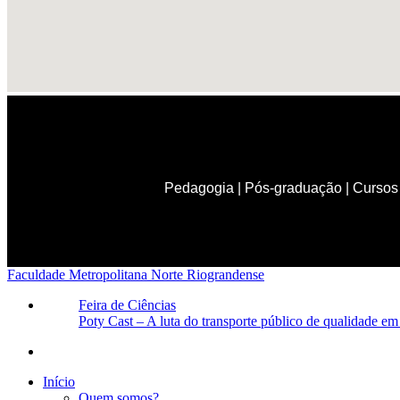
Pedagogia
|
Pós-graduação
|
Cursos 
Faculdade Metropolitana Norte Riograndense
Feira de Ciências
Poty Cast – A luta do transporte público de qualidade em
Início
Quem somos?