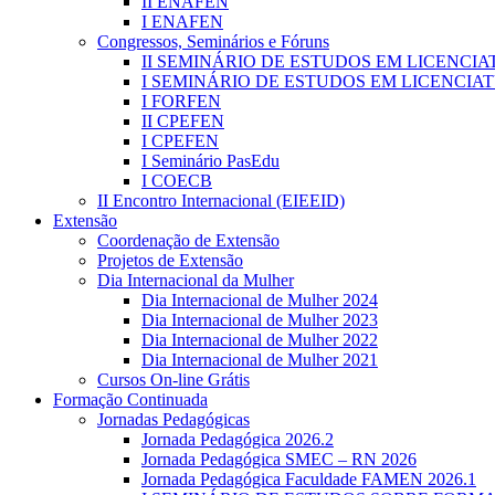
II ENAFEN
I ENAFEN
Congressos, Seminários e Fóruns
II SEMINÁRIO DE ESTUDOS EM LICENCIAT
I SEMINÁRIO DE ESTUDOS EM LICENCIAT
I FORFEN
II CPEFEN
I CPEFEN
I Seminário PasEdu
I COECB
II Encontro Internacional (EIEEID)
Extensão
Coordenação de Extensão
Projetos de Extensão
Dia Internacional da Mulher
Dia Internacional de Mulher 2024
Dia Internacional de Mulher 2023
Dia Internacional de Mulher 2022
Dia Internacional de Mulher 2021
Cursos On-line Grátis
Formação Continuada
Jornadas Pedagógicas
Jornada Pedagógica 2026.2
Jornada Pedagógica SMEC – RN 2026
Jornada Pedagógica Faculdade FAMEN 2026.1