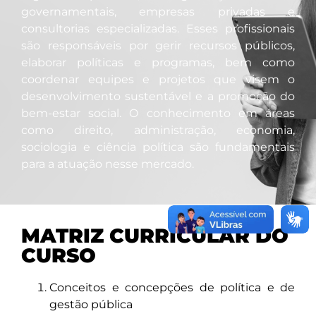
governamentais, empresas privadas e
consultorias especializadas. Esses profissionais
são responsáveis por gerir recursos públicos,
elaborar políticas e programas, bem como
coordenar equipes e projetos que visem o
desenvolvimento sustentável e a promoção do
bem-estar social. O conhecimento em áreas
como direito, administração, economia,
sociologia e ciência política são fundamentais
para a atuação nesse mercado.
MATRIZ CURRICULAR DO
CURSO
Conceitos e concepções de política e de
gestão pública